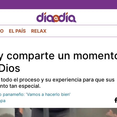
Pasar
al
contenido
principal
RO
EL PAÍS
RELAX
a y comparte un moment
Dios
todo el proceso y su experiencia para que sus
nto tan especial.
lo panameño: 'Vamos a hacerlo bien'
apa