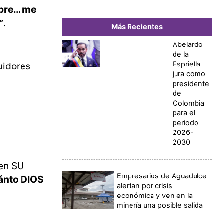
mpre… me
”
.
Más Recientes
Abelardo
de la
Espriella
uidores
jura como
presidente
de
Colombia
para el
periodo
2026-
2030
 en SU
Empresarios de Aguadulce
uánto DIOS
alertan por crisis
económica y ven en la
minería una posible salida