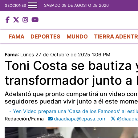
SABADO 08 DE AGOSTO DE 2026
SECCIONES
FAMA
DEPORTES
MUNDO
TIERRA ADENT
Fama
:
Lunes 27 de Octubre de 2025 1:06 PM
Toni Costa se bautiz
transformador junto a 
Adelantó que pronto compartirá un video con 
seguidores puedan vivir junto a él este mome
- Yen Video prepara una 'Casa de los Famosos' al esti
Redacción/fama
diaadiapa@epasa.com
@diaadi