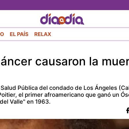
Pasar
al
contenido
principal
RO
EL PAÍS
RELAX
 cáncer causaron la mue
 Salud Pública del condado de Los Ángeles (Cal
Poitier, el primer afroamericano que ganó un Ó
 del Valle" en 1963.