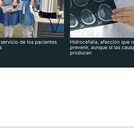
 servicio de los pacientes
Hidrocefalia, afección que 
s
prevenir, aunque sí las caus
producen