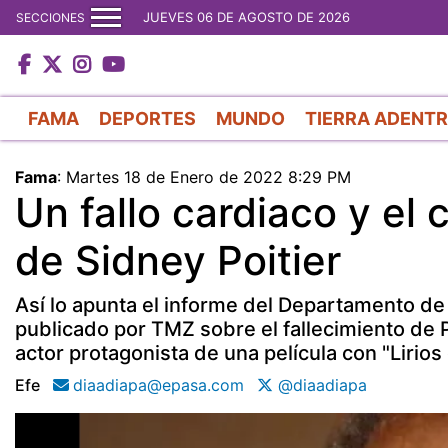
JUEVES 06 DE AGOSTO DE 2026
SECCIONES
FAMA
DEPORTES
MUNDO
TIERRA ADENT
Fama
:
Martes 18 de Enero de 2022 8:29 PM
Un fallo cardiaco y el
de Sidney Poitier
Así lo apunta el informe del Departamento de
publicado por TMZ sobre el fallecimiento de 
actor protagonista de una película con "Lirios
Efe
diaadiapa@epasa.com
@diaadiapa