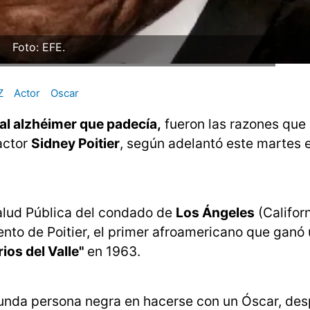
Foto: EFE.
Z
Actor
Oscar
 al alzhéimer que padecía,
fueron las razones que
actor
Sidney Poitier
, según adelantó este martes e
alud Pública del condado de
Los Ángeles
(Californ
iento de Poitier, el primer afroamericano que ganó
rios del Valle"
en 1963.
egunda persona negra en hacerse con un Óscar, de