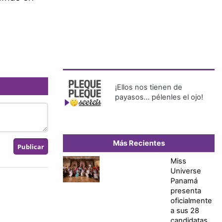
¡Ellos nos tienen de
payasos… pélenles el ojo!
Más Recientes
Miss
Universe
Panamá
presenta
oficialmente
a sus 28
candidatas