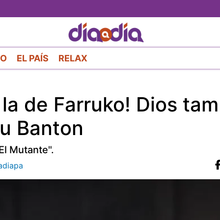
Pasar
al
contenido
principal
RO
EL PAÍS
RELAX
la de Farruko! Dios tam
fu Banton
El Mutante".
diapa