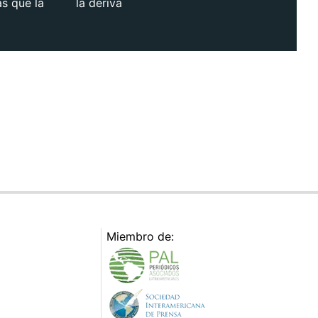
as que la
la deriva
Miembro de: