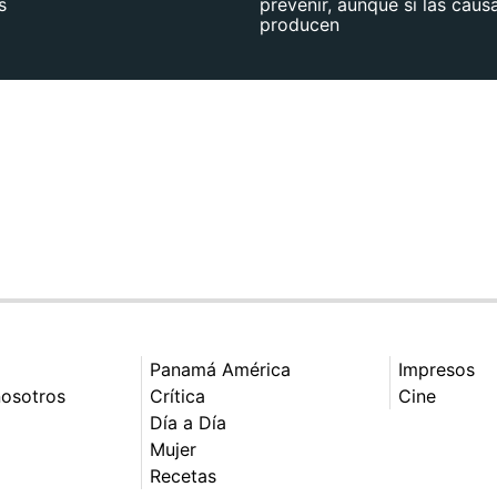
s
prevenir, aunque sí las caus
producen
Panamá América
Impresos
nosotros
Crítica
Cine
Día a Día
Mujer
Recetas