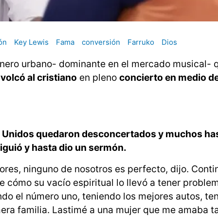
ón
Key Lewis
Fama
conversión
Farruko
Dios
género urbano- dominante en el mercado musical-
 volcó al cristiano
en pleno
concierto en medio de
os Unidos quedaron desconcertados y muchos ha
iguió y hasta dio un sermón.
es, ninguno de nosotros es perfecto, dijo. Conti
 cómo su vacío espiritual lo llevó a tener proble
endo el número uno, teniendo los mejores autos, te
rimera familia. Lastimé a una mujer que me amaba 