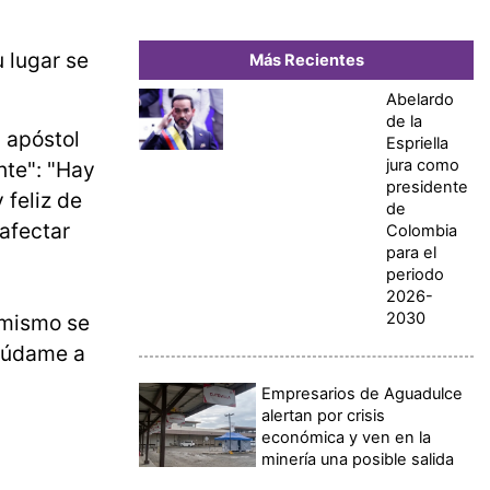
u lugar se
Más Recientes
Abelardo
de la
a apóstol
Espriella
jura como
nte": "Hay
presidente
 feliz de
de
afectar
Colombia
para el
periodo
2026-
2030
 mismo se
Ayúdame a
Empresarios de Aguadulce
alertan por crisis
económica y ven en la
minería una posible salida