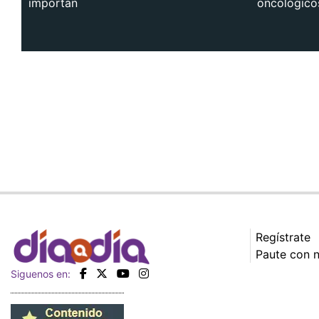
importan
oncológico
Regístrate
Paute con 
Siguenos en: