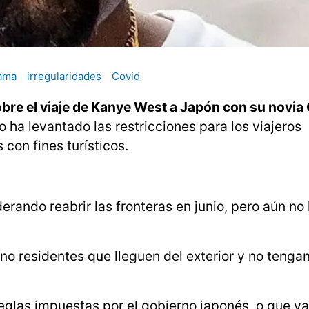
ama
irregularidades
Covid
obre el viaje de Kanye West a Japón con su novi
o ha levantado las restricciones para los viajeros
 con fines turísticos.
erando reabrir las fronteras en junio, pero aún n
no residentes que lleguen del exterior y no tengan
reglas impuestas por el gobierno japonés, o que y