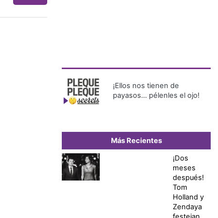
¡Ellos nos tienen de
payasos… pélenles el ojo!
Más Recientes
¡Dos
meses
después!
Tom
Holland y
Zendaya
festejan