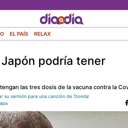
Pasar
al
contenido
principal
RO
EL PAÍS
RELAX
 Japón podría tener
engan las tres dosis de la vacuna contra la Co
ar su sermón para una canción de ‘Donda’
apa