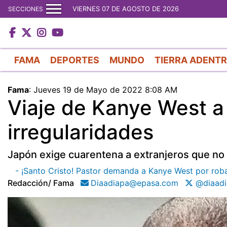
VIERNES 07 DE AGOSTO DE 2026
SECCIONES
FAMA
DEPORTES
MUNDO
TIERRA ADENT
Fama
:
Jueves 19 de Mayo de 2022 8:08 AM
Viaje de Kanye West a
irregularidades
Japón exige cuarentena a extranjeros que no t
- ¡Santo Cristo! Pastor demanda a Kanye West por rob
Redacción/ Fama
Diaadiapa@epasa.com
@diaadi