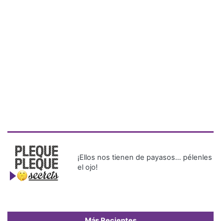
¡Ellos nos tienen de payasos… pélenles
el ojo!
Más Recientes