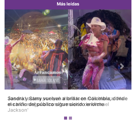
Más leídas
Previous
Next
Josenid aclara por qué ahora luce más blanca: 'No
me hice ninguna transformación de Michael
Jackson'