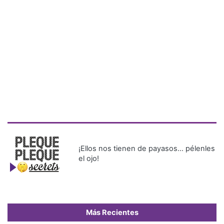
¡Ellos nos tienen de payasos… pélenles
el ojo!
Más Recientes