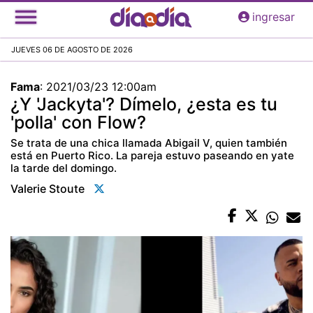
Pasar
ingresar
al
contenido
JUEVES 06 DE AGOSTO DE 2026
principal
Fama
:
2021/03/23 12:00am
¿Y 'Jackyta'? Dímelo, ¿esta es tu
'polla' con Flow?
Se trata de una chica llamada Abigail V, quien también
está en Puerto Rico. La pareja estuvo paseando en yate
la tarde del domingo.
Valerie Stoute