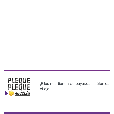
¡Ellos nos tienen de payasos… pélenles
el ojo!
Más Recientes