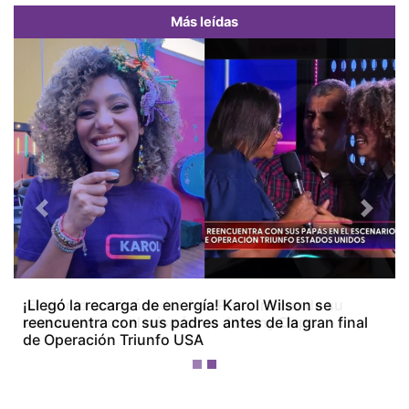
Más leídas
Previous
Next
¡El olor lo arruinó todo! Ana Pérez recuerda su
encuentro con el mismísimo Johnny Depp