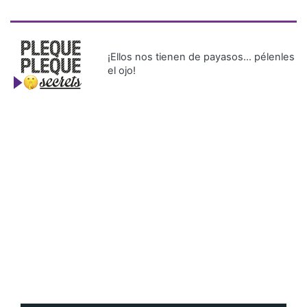
¡Ellos nos tienen de payasos… pélenles
el ojo!