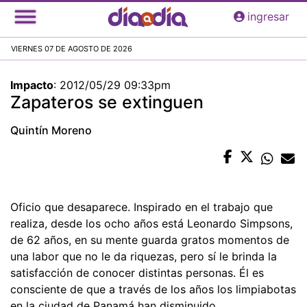
Pasar
ingresar
al
contenido
VIERNES 07 DE AGOSTO DE 2026
principal
Impacto
:
2012/05/29 09:33pm
Zapateros se extinguen
Quintín Moreno
Oficio que desaparece. Inspirado en el trabajo que
realiza, desde los ocho años está Leonardo Simpsons,
de 62 años, en su mente guarda gratos momentos de
una labor que no le da riquezas, pero sí le brinda la
satisfacción de conocer distintas personas. Él es
consciente de que a través de los años los limpiabotas
en la ciudad de Panamá han disminuido.