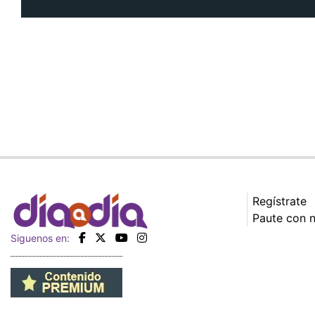
Regístrate
Paute con 
Siguenos en: