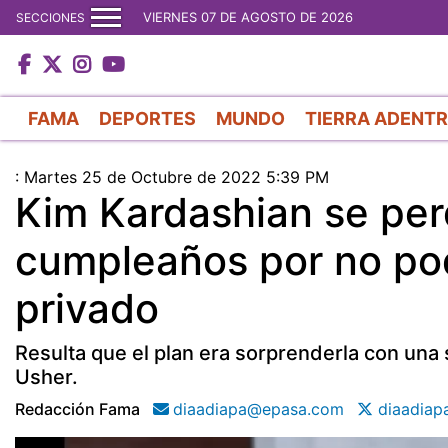
VIERNES 07 DE AGOSTO DE 2026
SECCIONES
FAMA
DEPORTES
MUNDO
TIERRA ADENT
:
Martes 25 de Octubre de 2022 5:39 PM
Kim Kardashian se perd
cumpleaños por no pod
privado
Resulta que el plan era sorprenderla con una 
Usher.
Redacción Fama
diaadiapa@epasa.com
diaadiap