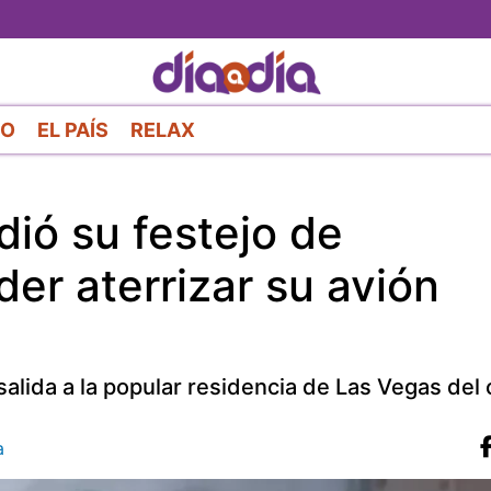
Pasar
al
contenido
principal
RO
EL PAÍS
RELAX
ió su festejo de
er aterrizar su avión
salida a la popular residencia de Las Vegas del
a