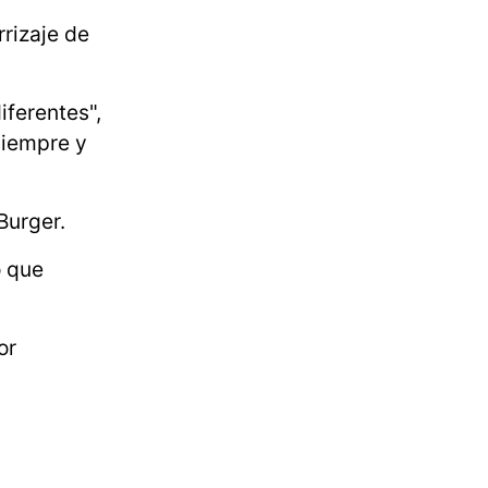
rrizaje de
iferentes",
siempre y
Burger.
o que
or