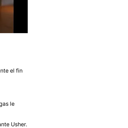
te el fin
gas le
ante Usher.