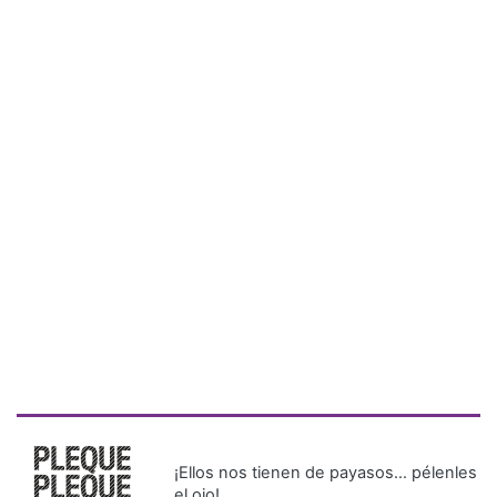
¡Ellos nos tienen de payasos… pélenles
el ojo!