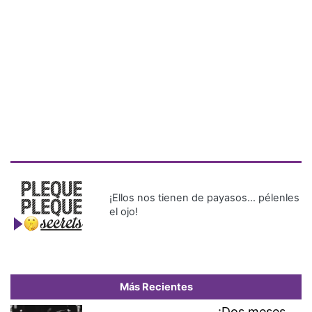
¡Ellos nos tienen de payasos… pélenles
el ojo!
Más Recientes
¡Dos meses