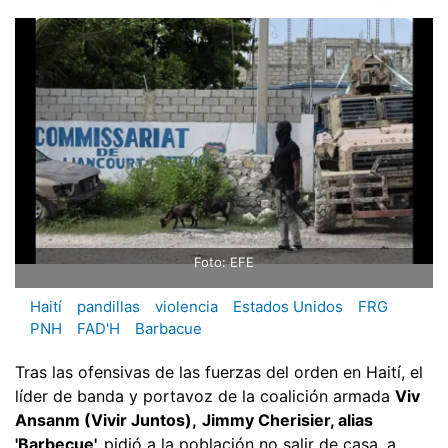
Foto: EFE
Haití
pandillas
violencia
Estados Unidos
FRG
PNH
FAD'H
Barbacue
Tras las ofensivas de las fuerzas del orden en Haití, el
líder de banda y portavoz de la coalición armada
Viv
Ansanm (Vivir Juntos),
Jimmy Cherisier, alias
'Barbecue',
pidió a la población no salir de casa, a