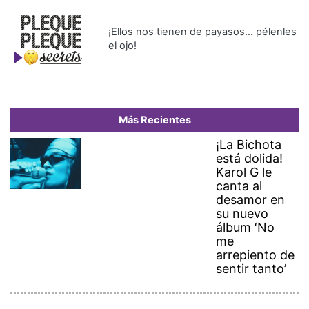
¡Ellos nos tienen de payasos… pélenles
el ojo!
Más Recientes
¡La Bichota
está dolida!
Karol G le
canta al
desamor en
su nuevo
álbum ‘No
me
arrepiento de
sentir tanto’