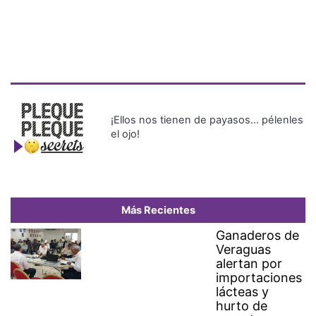
¡Ellos nos tienen de payasos… pélenles
el ojo!
Más Recientes
Ganaderos de
Veraguas
alertan por
importaciones
lácteas y
hurto de