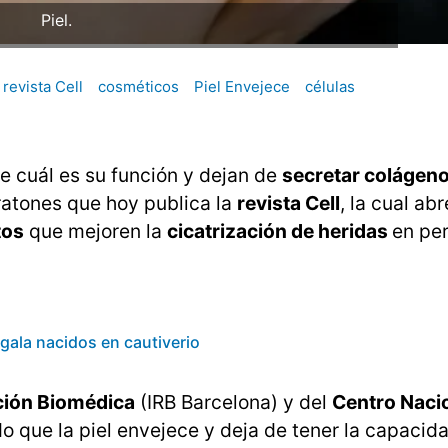
Piel.
revista Cell
cosméticos
Piel Envejece
células
de cuál es su función y dejan de
secretar colágen
ratones que hoy publica la
revista Cell
, la cual ab
tos
que mejoren la
cicatrización de heridas
en pe
gala nacidos en cautiverio
ación Biomédica
(IRB Barcelona) y del
Centro Naci
ue la piel envejece y deja de tener la capacid