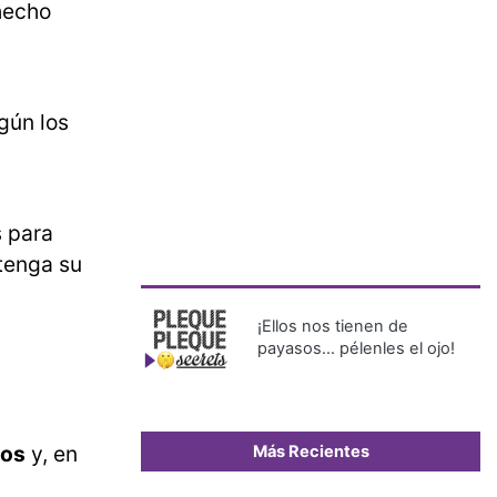
 hecho
gún los
s para
tenga su
¡Ellos nos tienen de
payasos… pélenles el ojo!
nos
y, en
Más Recientes