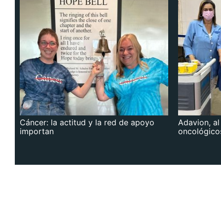
Cáncer: la actitud y la red de apoyo
Adavion, al
importan
oncológico