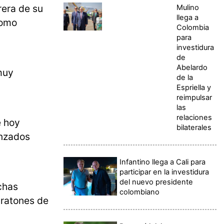
rera de su
Mulino
llega a
como
Colombia
para
investidura
de
Abelardo
muy
de la
Espriella y
reimpulsar
las
relaciones
e hoy
bilaterales
anzados
Infantino llega a Cali para
participar en la investidura
del nuevo presidente
chas
colombiano
 ratones de