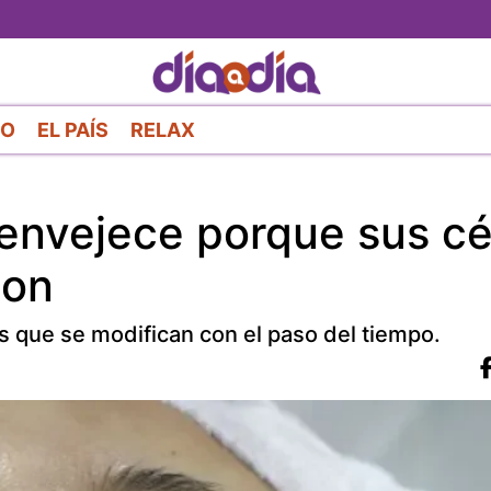
Pasar
al
contenido
principal
RO
EL PAÍS
RELAX
 envejece porque sus cé
son
es que se modifican con el paso del tiempo.