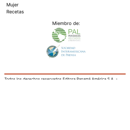
Mujer
Recetas
Miembro de:
Todos los derechos reservados Editora Panamá América S.A. -
Ciudad de Panamá - Panamá 2026.
Prohibida su reproducción total o parcial, sin autorización escrita
de su titular
×
Utilizamos cookies propias y de terceros para mejorar
nuestros servicios y mostrarles publicidad relacionada
con sus preferencias mediante el análisis de sus hábitos
de navegación. si continúa navegando, consideramos
que acepta su uso.
Puede cambiar la configuración u
obtener más información aquí