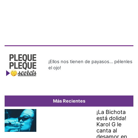
¡Ellos nos tienen de payasos… pélenles
el ojo!
Más Recientes
¡La Bichota
está dolida!
Karol G le
canta al
desamor en