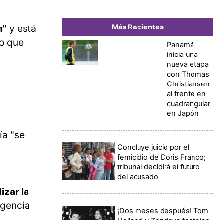
a"
y está
Más Recientes
lo que
Panamá
inicia una
nueva etapa
con Thomas
Christiansen
al frente en
cuadrangular
en Japón
ía "se
Concluye juicio por el
femicidio de Doris Franco;
tribunal decidirá el futuro
del acusado
izar la
igencia
¡Dos meses después! Tom