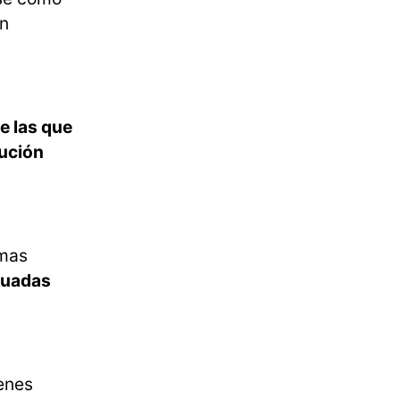
an
e las que
lución
rmas
cuadas
enes