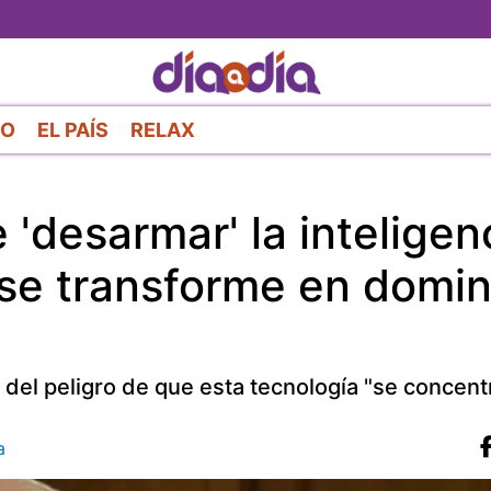
Pasar
al
contenido
principal
RO
EL PAÍS
RELAX
 'desarmar' la inteligen
e se transforme en domin
e del peligro de que esta tecnología "se concent
a