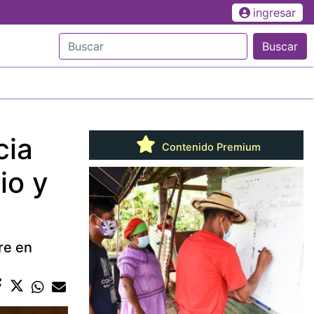
ingresar
Buscar
cia
Contenido Premium
io y
re en