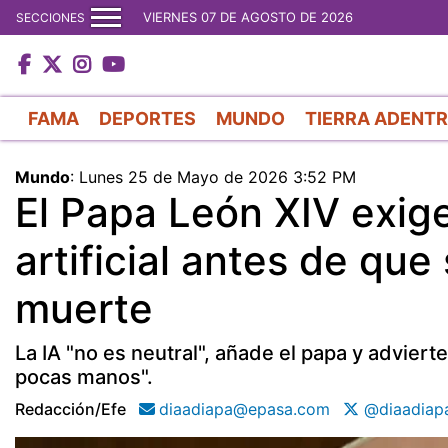
VIERNES 07 DE AGOSTO DE 2026
SECCIONES
FAMA
DEPORTES
MUNDO
TIERRA ADENT
Mundo
:
Lunes 25 de Mayo de 2026 3:52 PM
El Papa León XIV exige
artificial antes de qu
muerte
La IA "no es neutral", añade el papa y adviert
pocas manos".
Redacción/efe
diaadiapa@epasa.com
@diaadiap