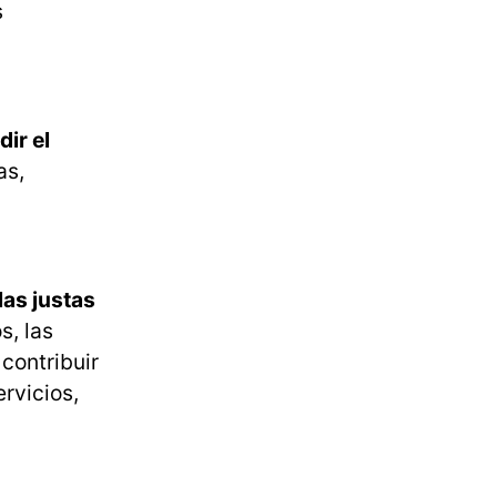
s
ir el
as,
las justas
s, las
contribuir
ervicios,