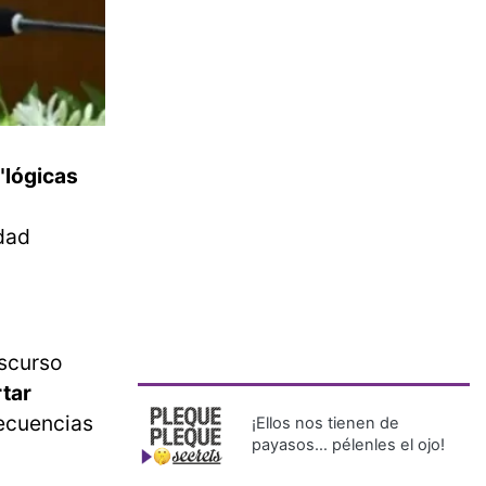
 "lógicas
idad
iscurso
rtar
secuencias
¡Ellos nos tienen de
payasos… pélenles el ojo!