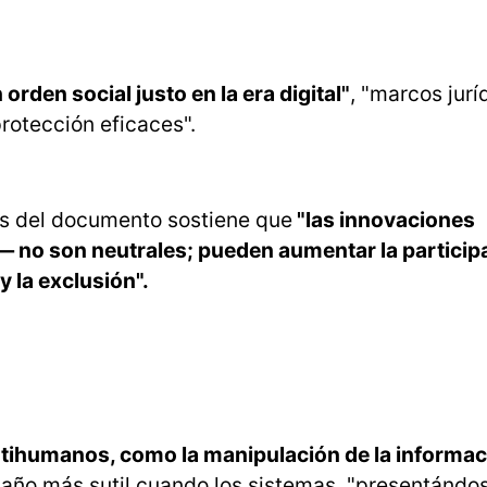
orden social justo en la era digital"
, "marcos jurí
rotección eficaces".
nas del documento sostiene que
"las innovaciones
al— no son neutrales; pueden aumentar la participa
y la exclusión".
ihumanos, como la manipulación de la informaci
año más sutil cuando los sistemas, "presentánd