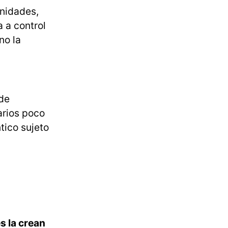
unidades,
a a control
no la
de
arios poco
tico sujeto
s la crean