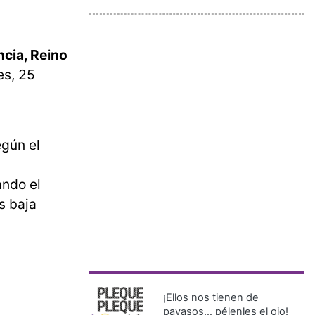
ncia, Reino
es, 25
egún el
ando el
s baja
¡Ellos nos tienen de
payasos… pélenles el ojo!