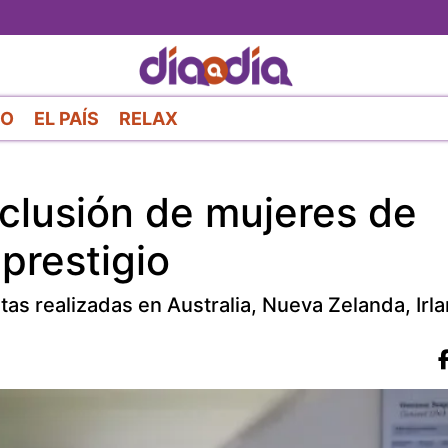
Pasar
al
contenido
principal
RO
EL PAÍS
RELAX
xclusión de mujeres de
 prestigio
as realizadas en Australia, Nueva Zelanda, Irl