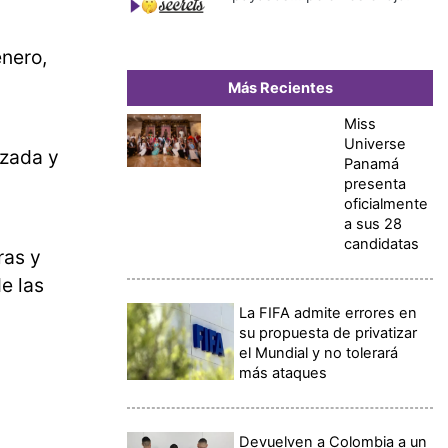
énero,
Más Recientes
Miss
Universe
azada y
Panamá
presenta
oficialmente
a sus 28
candidatas
ras y
e las
La FIFA admite errores en
su propuesta de privatizar
el Mundial y no tolerará
más ataques
Devuelven a Colombia a un