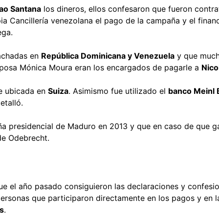
ao Santana
los dineros, ellos confesaron que fueron contr
ia Cancillería venezolana el pago de la campaña y el finan
ega.
fachadas en
República Dominicana y Venezuela
y que muc
esposa Mónica Moura eran los encargados de pagarle a
Nico
re ubicada en
Suiza
. Asimismo fue utilizado el
banco Meinl 
etalló.
aña presidencial de Maduro en 2013 y que en caso de que 
de Odebrecht.
ue el año pasado consiguieron las declaraciones y confesi
ersonas que participaron directamente en los pagos y en l
s
.