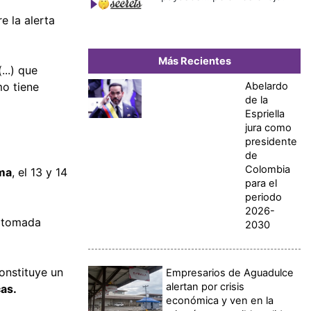
re la alerta
Más Recientes
...) que
Abelardo
o tiene
de la
Espriella
jura como
presidente
de
Colombia
ma
, el 13 y 14
para el
periodo
2026-
e tomada
2030
onstituye un
Empresarios de Aguadulce
alertan por crisis
cas.
económica y ven en la