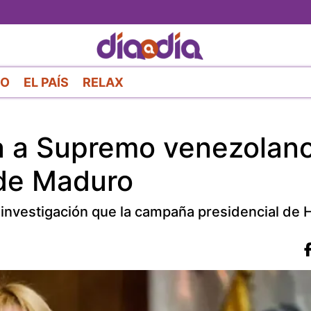
Pasar
al
contenido
principal
RO
EL PAÍS
RELAX
ita a Supremo venezolan
 de Maduro
a investigación que la campaña presidencial de