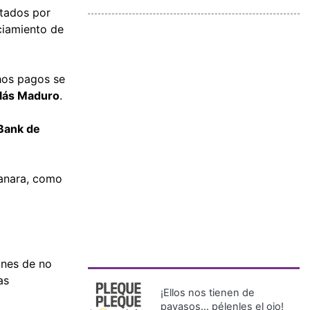
atados por
ciamiento de
hos pagos se
lás Maduro
.
Bank de
ganara, como
ones de no
as
¡Ellos nos tienen de
payasos… pélenles el ojo!