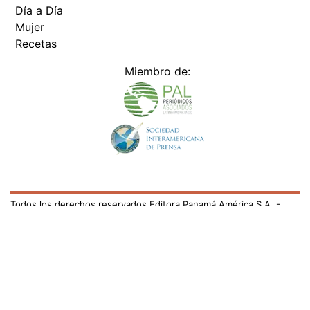
Día a Día
Mujer
Recetas
Miembro de:
Todos los derechos reservados Editora Panamá América S.A. -
Ciudad de Panamá - Panamá 2026.
Prohibida su reproducción total o parcial, sin autorización escrita
de su titular
×
Utilizamos cookies propias y de terceros para mejorar
nuestros servicios y mostrarles publicidad relacionada
con sus preferencias mediante el análisis de sus hábitos
de navegación. si continúa navegando, consideramos
que acepta su uso.
Puede cambiar la configuración u
obtener más información aquí