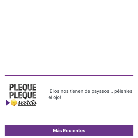
¡Ellos nos tienen de payasos… pélenles
el ojo!
Más Recientes