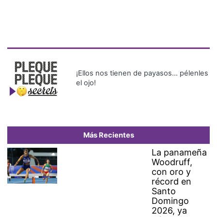
¡Ellos nos tienen de payasos… pélenles
el ojo!
Más Recientes
La panameña
Woodruff,
con oro y
récord en
Santo
Domingo
2026, ya