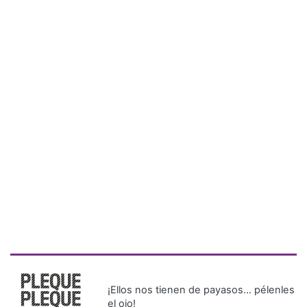
¡Ellos nos tienen de payasos… pélenles
el ojo!