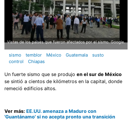
Vistas de los países que fueron afectados por el sismo. Google.
sismo
temblor
México
Guatemala
susto
control
Chiapas
Un fuerte sismo que se produjo
en el sur de México
se sintió a cientos de kilómetros en la capital, donde
remeció edificios altos.
Ver más:
EE.UU. amenaza a Maduro con
'Guantánamo' si no acepta pronto una transición