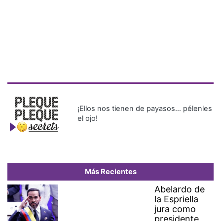
¡Ellos nos tienen de payasos… pélenles
el ojo!
Más Recientes
Abelardo de
la Espriella
jura como
presidente