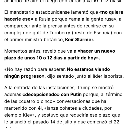
acuerdo de alto el fuego con Ucrania «a 10 o 12 días».
El mandatario estadounidense lamentó que
«no quiere
hacerle eso»
a Rusia porque «ama a la gente rusa», al
comparecer ante la prensa antes de reunirse en su
complejo de golf de Turnberry (oeste de Escocia) con
el primer ministro británico,
Keir Starmer.
Momentos antes, reveló que va a
«hacer un nuevo
plazo de unos 10 o 12 días a partir de hoy».
«No hay razón para esperar.
No estamos viendo
ningún progreso»
, dijo sentado junto al líder laborista.
A la entrada de las instalaciones, Trump se mostró
además
«decepcionado» con Putin
porque, al término
de las «cuatro o cinco» conversaciones que ha
mantenido con él, «lanza cohetes a ciudades, por
ejemplo Kiev», y sostuvo que reduciría ese plazo que
le anunció el pasado 14 de julio y que comenzó el 22