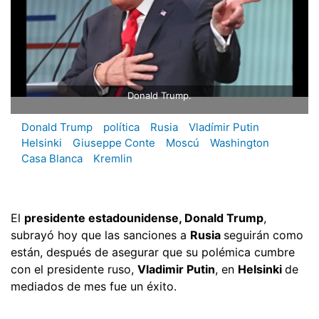
Donald Trump.
Donald Trump
política
Rusia
Vladímir Putin
Helsinki
Giuseppe Conte
Moscú
Washington
Casa Blanca
Kremlin
El
presidente estadounidense, Donald Trump
,
subrayó hoy que las sanciones a
Rusia
seguirán como
están, después de asegurar que su polémica cumbre
con el presidente ruso,
Vladimir Putin
, en
Helsinki
de
mediados de mes fue un éxito.