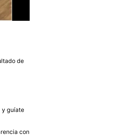
sultado de
 y guíate
arencia con