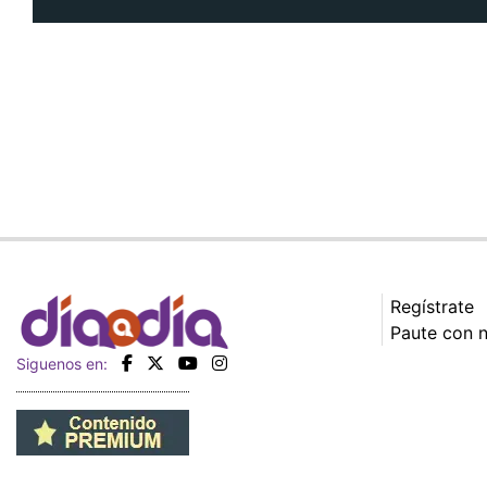
Regístrate
Paute con 
Siguenos en: