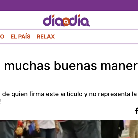
Pasar
al
contenido
principal
RO
EL PAÍS
RELAX
hay muchas buenas mane
de quien firma este artículo y no representa la
!