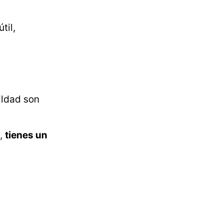
til,
ildad son
l,
tienes un