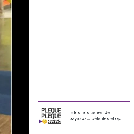
¡Ellos nos tienen de
payasos… pélenles el ojo!