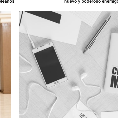
pleaños
nuevo y poderoso enemig