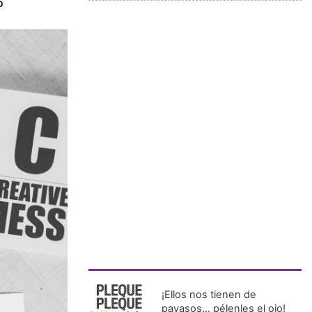
o
¡Ellos nos tienen de
payasos… pélenles el ojo!