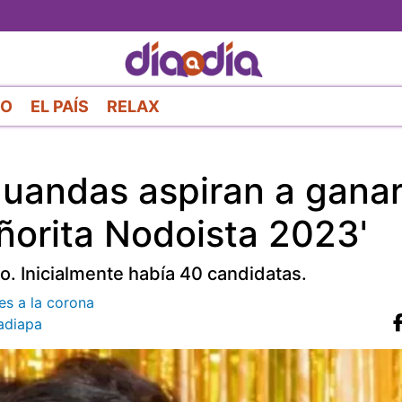
Pasar
al
contenido
principal
RO
EL PAÍS
RELAX
uandas aspiran a ganar
ñorita Nodoista 2023'
o. Inicialmente había 40 candidatas.
es a la corona
diapa