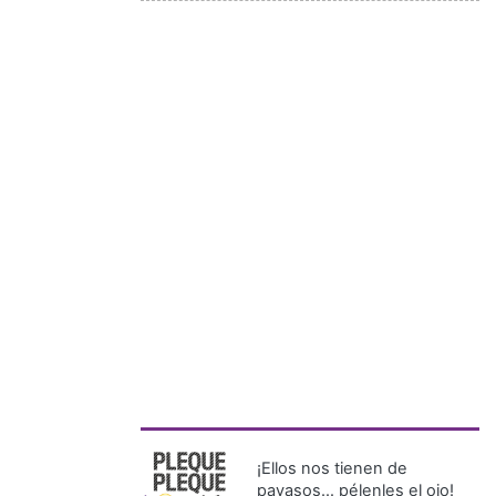
¡Ellos nos tienen de
payasos… pélenles el ojo!