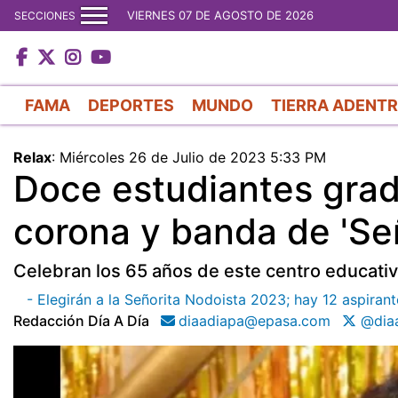
VIERNES 07 DE AGOSTO DE 2026
SECCIONES
FAMA
DEPORTES
MUNDO
TIERRA ADENT
Relax
:
Miércoles 26 de Julio de 2023 5:33 PM
Doce estudiantes grad
corona y banda de 'Se
Celebran los 65 años de este centro educativ
- Elegirán a la Señorita Nodoista 2023; hay 12 aspirant
Redacción Día A Día
diaadiapa@epasa.com
@diaa