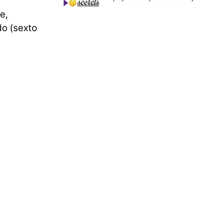
e,
o (sexto