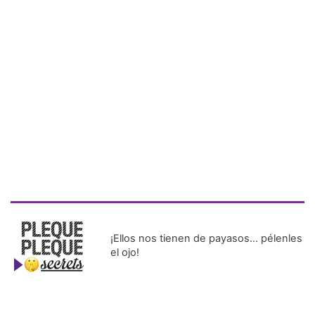
¡Ellos nos tienen de payasos… pélenles
el ojo!