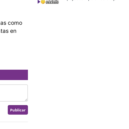
emas como
stas en