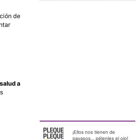
ación de
ntar
 salud a
as
¡Ellos nos tienen de
payasos… pélenles el ojo!