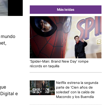
Más leídas
l mundo
et,
'Spider-Man: Brand New Day' rompe
récords en taquilla
Netflix estrena la segunda
que
parte de ‘Cien años de
soledad’ con la caída de
Digital e
Macondo y los Buendía