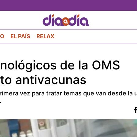
Pasar
al
contenido
principal
RO
EL PAÍS
RELAX
cnológicos de la OMS
to antivacunas
imera vez para tratar temas que van desde la ut
.