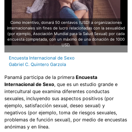
Como incentivo, donará 50 centavos (USD) a organizaciones
internacionales sin fines de lucro relacionadas con la sexualidad
(por ejemplo, Asociación Mundial para la Salud Sexual) por cada
encuesta completada, con un máximo de una donación de 1000
USD.
Encuesta Internacional de Sexo
Gabriel C. Quintero Garzola
Panamá participa de la primera
Encuesta
Internacional de Sexo
, que es un estudio grande e
intercultural que examina diferentes conductas
sexuales, incluyendo sus aspectos positivos (por
ejemplo, satisfacción sexual, deseo sexual) y
negativos (por ejemplo, toma de riesgos sexuales,
problemas de función sexual), por medio de encuestas
anónimas y en línea.