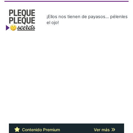
¡Ellos nos tienen de payasos… pélenles
el ojo!
Contenido Premium
Ver más