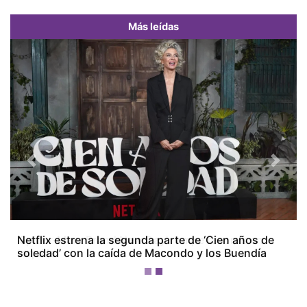
Más leídas
Previous
Next
'Spider-Man: Brand New Day' rompe récords en
taquilla