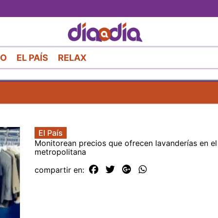
Pasar
al
contenido
principal
RO
EL PAÍS
RELAX
El País
Monitorean precios que ofrecen lavanderías en el
metropolitana
compartir en: