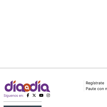
Regístrate
Paute con 
Siguenos en: