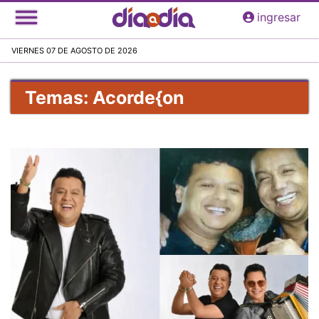
Pasar
ingresar
al
contenido
VIERNES 07 DE AGOSTO DE 2026
principal
Temas: Acorde{on