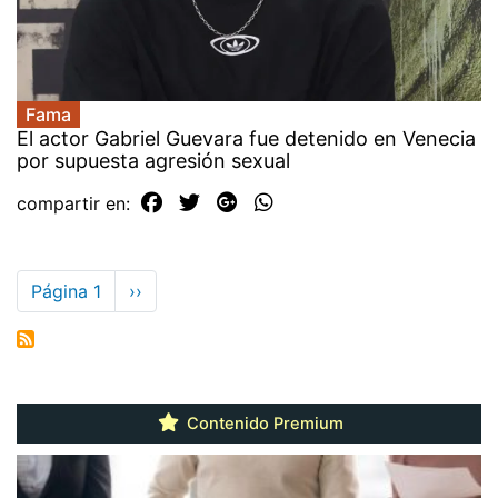
Fama
El actor Gabriel Guevara fue detenido en Venecia
por supuesta agresión sexual
compartir en:
Paginación
Página 1
Siguiente
››
página
Contenido Premium