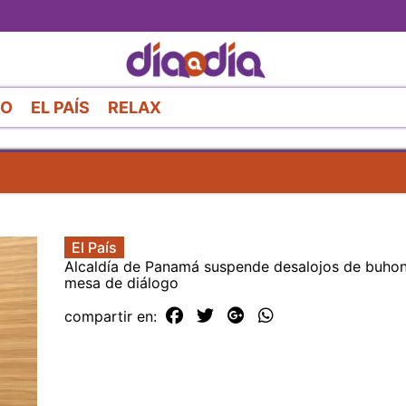
Pasar
al
contenido
principal
RO
EL PAÍS
RELAX
El País
Alcaldía de Panamá suspende desalojos de buhon
mesa de diálogo
compartir en: