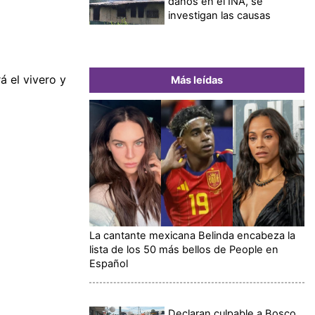
daños en el INA, se
investigan las causas
 el vivero y
Más leídas
La cantante mexicana Belinda encabeza la
lista de los 50 más bellos de People en
Español
Declaran culpable a Bosco