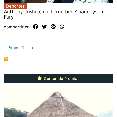
Deportes
Anthony Joshua, un 'tierno bebé' para Tyson
Fury
compartir en:
Paginación
Página 1
Siguiente
››
página
Contenido Premium