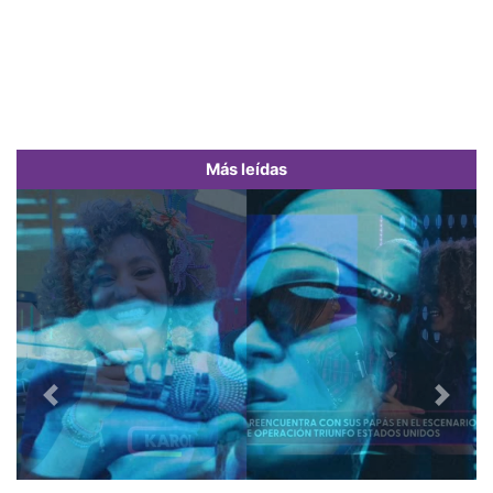
Más leídas
Previous
Next