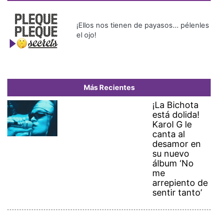
¡Ellos nos tienen de payasos… pélenles
el ojo!
Más Recientes
¡La Bichota
está dolida!
Karol G le
canta al
desamor en
su nuevo
álbum ‘No
me
arrepiento de
sentir tanto’