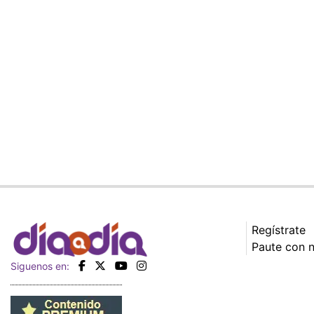
Regístrate
Paute con 
Siguenos en: