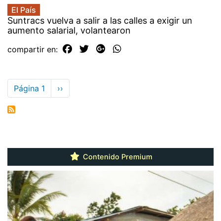
El País
Suntracs vuelva a salir a las calles a exigir un
aumento salarial, volantearon
compartir en:
Paginación
Página 1
Siguiente
››
página
Contenido Premium