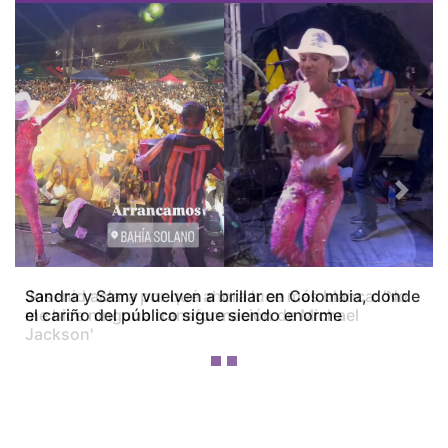
Previous
Next
Josenid aclara por qué ahora luce más blanca: 'No
me hice ninguna transformación de Michael
Jackson'