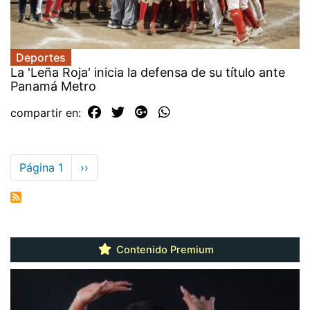
Deportes
La 'Leña Roja' inicia la defensa de su título ante
Panamá Metro
compartir en:
Paginación
Página 1
Siguiente
››
página
Contenido Premium