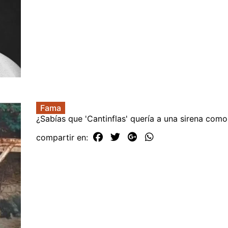
Fama
¿Sabías que 'Cantinflas' quería a una sirena com
compartir en: