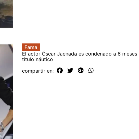
Fama
El actor Óscar Jaenada es condenado a 6 meses p
título náutico
compartir en: