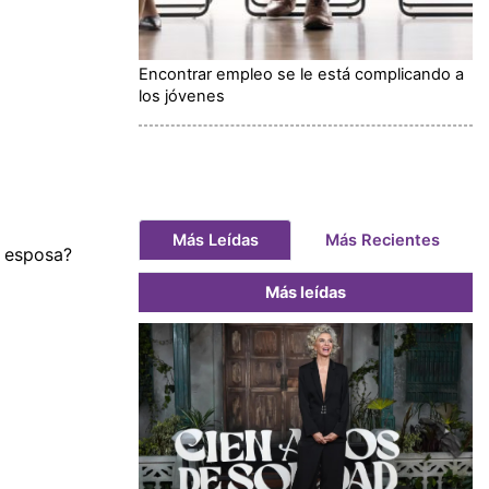
Encontrar empleo se le está complicando a
los jóvenes
Más Leídas
Más Recientes
o esposa?
Más leídas