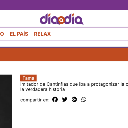
Pasar
al
contenido
principal
RO
EL PAÍS
RELAX
Fama
Imitador de Cantinflas que iba a protagonizar la 
la verdadera historia
compartir en: