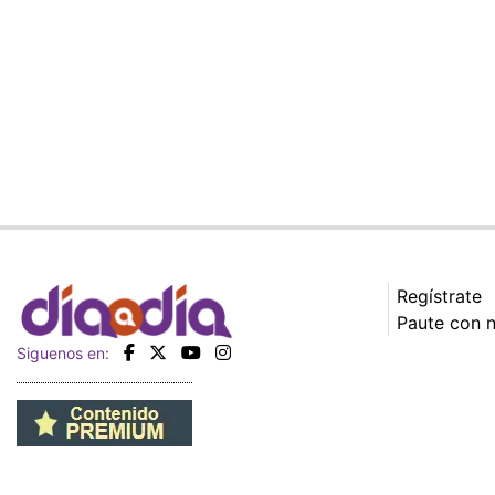
Regístrate
Paute con 
Siguenos en: