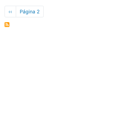
Paginación
Página
‹‹
Página 2
anterior