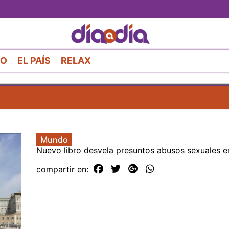
Pasar
al
contenido
principal
RO
EL PAÍS
RELAX
Mundo
Nuevo libro desvela presuntos abusos sexuales e
compartir en: