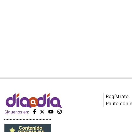
Regístrate
Paute con 
Siguenos en: