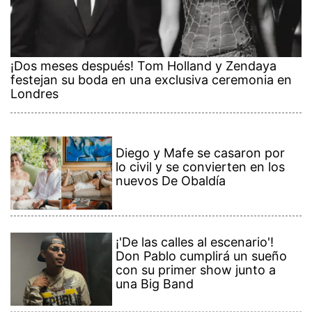
¡Dos meses después! Tom Holland y Zendaya
festejan su boda en una exclusiva ceremonia en
Londres
Diego y Mafe se casaron por
lo civil y se convierten en los
nuevos De Obaldía
¡'De las calles al escenario'!
Don Pablo cumplirá un sueño
con su primer show junto a
una Big Band