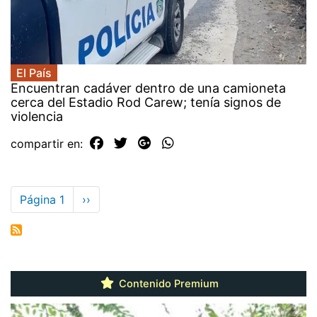
El País
Encuentran cadáver dentro de una camioneta
cerca del Estadio Rod Carew; tenía signos de
violencia
compartir en:
Paginación
Página 1
Siguiente
››
página
Contenido Premium