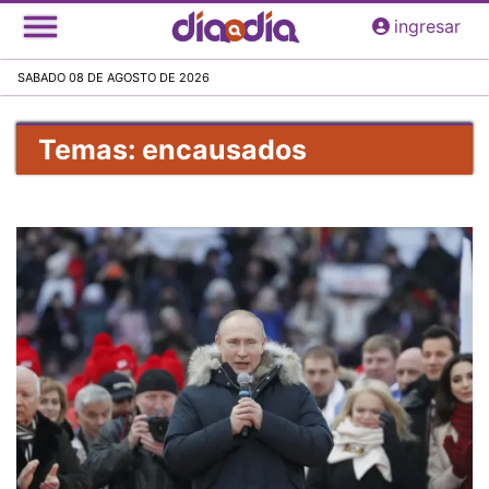
Pasar
ingresar
al
contenido
SABADO 08 DE AGOSTO DE 2026
principal
Temas: encausados