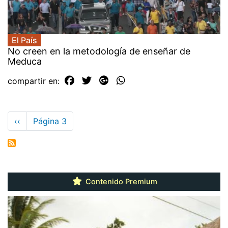
El País
No creen en la metodología de enseñar de
Meduca
compartir en:
Paginación
Página
‹‹
Página 3
anterior
Contenido Premium